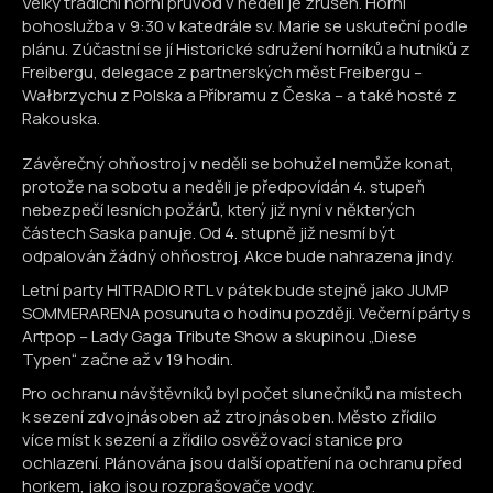
Velký tradiční horní průvod v neděli je zrušen. Horní
bohoslužba v 9:30 v katedrále sv. Marie se uskuteční podle
plánu. Zúčastní se jí Historické sdružení horníků a hutníků z
Freibergu, delegace z partnerských měst Freibergu –
Wałbrzychu z Polska a Příbramu z Česka – a také hosté z
Rakouska.
Závěrečný ohňostroj v neděli se bohužel nemůže konat,
protože na sobotu a neděli je předpovídán 4. stupeň
nebezpečí lesních požárů, který již nyní v některých
částech Saska panuje. Od 4. stupně již nesmí být
odpalován žádný ohňostroj. Akce bude nahrazena jindy.
Letní party HITRADIO RTL v pátek bude stejně jako JUMP
SOMMERARENA posunuta o hodinu později. Večerní párty s
Artpop – Lady Gaga Tribute Show a skupinou „Diese
Typen“ začne až v 19 hodin.
Pro ochranu návštěvníků byl počet slunečníků na místech
k sezení zdvojnásoben až ztrojnásoben. Město zřídilo
více míst k sezení a zřídilo osvěžovací stanice pro
ochlazení. Plánována jsou další opatření na ochranu před
horkem, jako jsou rozprašovače vody.