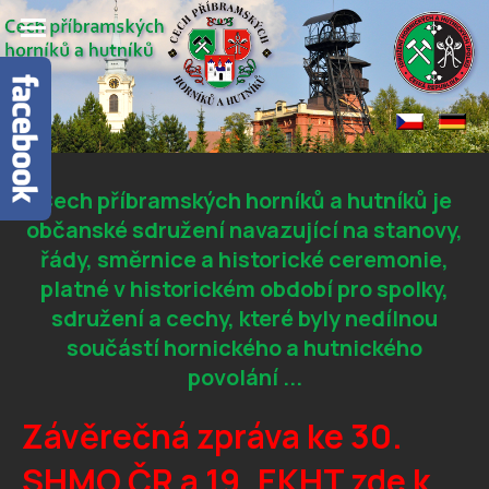
Cech příbramských horníků a hutníků je
občanské sdružení navazující na stanovy,
řády, směrnice a historické ceremonie,
platné v historickém období pro spolky,
sdružení a cechy, které byly nedílnou
součástí hornického a hutnického
povolání ...
Závěrečná zpráva ke 30.
SHMO ČR a 19. EKHT
zde k