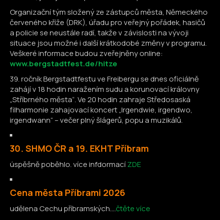
Organizační tým složený ze zástupců města, Německého
červeného kříže (DRK), úřadu pro veřejný pořádek, hasičů
a policie se neustále radí, takže v závislosti na vývoji
situace jsou možné i další krátkodobé změny v programu.
Veškeré informace budou zveřejněny online:
www.bergstadtfest.de/hitze
39. ročník Bergstadtfestu ve Freibergu se dnes oficiálně
zahájí v 18 hodin naražením sudu a korunovací královny
„Stříbrného města“. Ve 20 hodin zahraje Středosaská
filharmonie zahajovací koncert „Irgendwie, irgendwo,
irgendwann“ – večer plný šlágerů, popu a muzikálů.
30. SHMO ČR a 19. EKHT Příbram
úspěšně poběhlo. více infdormací
ZDE
Cena města Příbrami 2026
udělena Cechu příbramských....
čtěte více