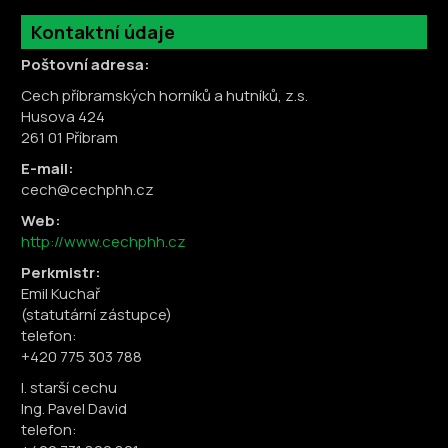
Kontaktní údaje
Poštovní adresa:
Cech příbramských horníků a hutníků, z.s.
Husova 424
261 01 Příbram
E-mail:
cech@cechphh.cz
Web:
http://www.cechphh.cz
Perkmistr:
Emil Kuchař
(statutární zástupce)
telefon:
+420 775 303 788
I. starší cechu
Ing. Pavel David
telefon: