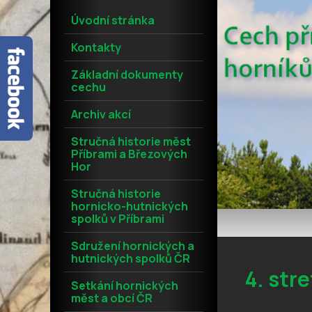
Úvodní stránka
Kontakty
Základní dokumenty
cechu
Archiv akcí
Stručná historie měst
Příbrami a Březových
Hor
Stručná historie
hornicko-hutnických
spolků v Příbrami
Sdružení hornických a
hutnických spolků ČR
4. str
Setkání hornických
měst a obcí ČR