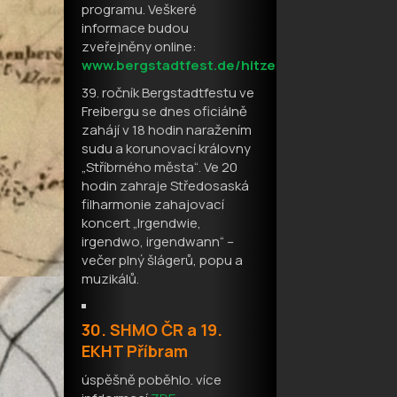
programu. Veškeré
informace budou
zveřejněny online:
www.bergstadtfest.de/hitze
39. ročník Bergstadtfestu ve
Freibergu se dnes oficiálně
zahájí v 18 hodin naražením
sudu a korunovací královny
„Stříbrného města“. Ve 20
hodin zahraje Středosaská
filharmonie zahajovací
koncert „Irgendwie,
irgendwo, irgendwann“ –
večer plný šlágerů, popu a
muzikálů.
30. SHMO ČR a 19.
EKHT Příbram
úspěšně poběhlo. více