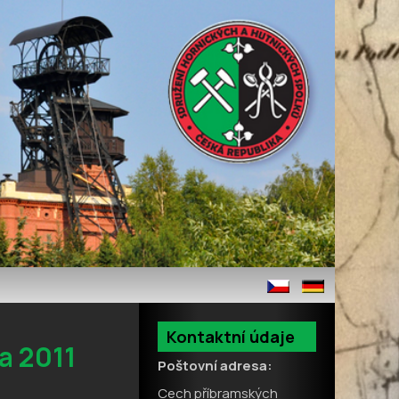
Kontaktní údaje
a 2011
Poštovní adresa:
Cech příbramských