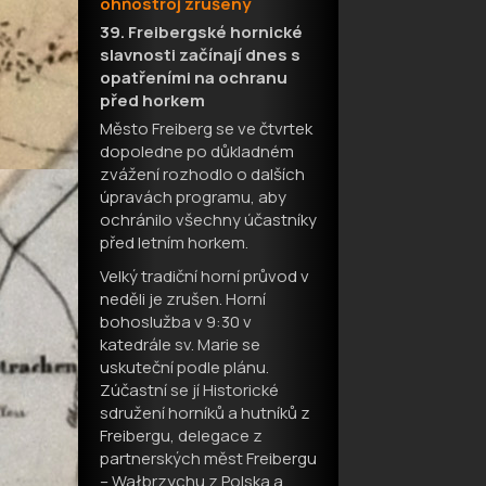
ohňostroj zrušeny
39. Freibergské hornické
slavnosti začínají dnes s
opatřeními na ochranu
před horkem
Město Freiberg se ve čtvrtek
dopoledne po důkladném
zvážení rozhodlo o dalších
úpravách programu, aby
ochránilo všechny účastníky
před letním horkem.
Velký tradiční horní průvod v
neděli je zrušen. Horní
bohoslužba v 9:30 v
katedrále sv. Marie se
uskuteční podle plánu.
Zúčastní se jí Historické
sdružení horníků a hutníků z
Freibergu, delegace z
partnerských měst Freibergu
– Wałbrzychu z Polska a