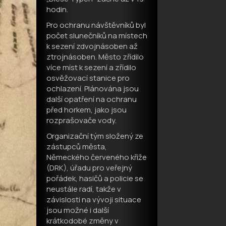
hodin.
Pro ochranu návštěvníků byl
počet slunečníků na místech
k sezení zdvojnásoben až
ztrojnásoben. Město zřídilo
více míst k sezení a zřídilo
osvěžovací stanice pro
ochlazení. Plánována jsou
další opatření na ochranu
před horkem, jako jsou
rozprašovače vody.
Organizační tým složený ze
zástupců města,
Německého červeného kříže
(DRK), úřadu pro veřejný
pořádek, hasičů a policie se
neustále radí, takže v
závislosti na vývoji situace
jsou možné i další
krátkodobé změny v