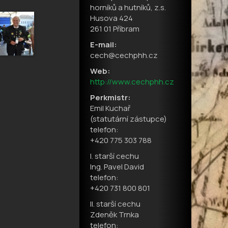
horníků a hutníků, z.s.
Husova 424
261 01 Příbram
E-mail:
cech@cechphh.cz
Web:
http://www.cechphh.cz
Perkmistr:
Emil Kuchař
(statutární zástupce)
telefon:
+420 775 303 788
I. starší cechu
Ing. Pavel David
telefon:
+420 731 800 801
II. starší cechu
Zdeněk Trnka
telefon: