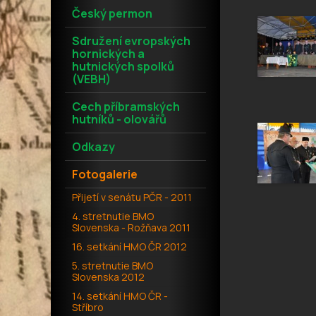
Český permon
Sdružení evropských
hornických a
hutnických spolků
(VEBH)
Cech příbramských
hutníků - olovářů
Odkazy
Fotogalerie
Přijetí v senátu PČR - 2011
4. stretnutie BMO
Slovenska - Rožňava 2011
16. setkání HMO ČR 2012
5. stretnutie BMO
Slovenska 2012
14. setkání HMO ČR -
Stříbro