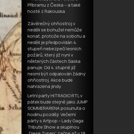
Příbramu z Česka – a také
hosté z Rakouska.
Závěrečný ohňostroj v
neděli se bohužel nemůže
konat, protože na sobotu a
neděli je předpovídán 4.
stupeň nebezpečí lesních
požárů, který již nyní v
některých částech Saska
panuje. Od 4. stupně již
nesmí být odpalován žádný
ohňostroj. Akce bude
nahrazena jindy.
Letní party HITRADIO RTL v
pátek bude stejně jako JUMP
SOMMERARENA posunuta o
hodinu později. Večerní
párty s Artpop – Lady Gaga
Tribute Show a skupinou
„Diese Typen“ začne až v 19