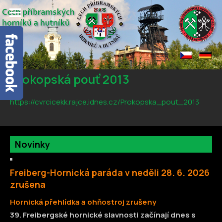
Prokopská pouť 2013
https://cvrcicekk.rajce.idnes.cz/Prokopska_pout_2013
Novinky
Freiberg-Hornická paráda v neděli 28. 6. 2026
zrušena
H
ornická přehlídka a ohňostroj zrušeny
39. Freibergské hornické slavnosti začínají dnes s