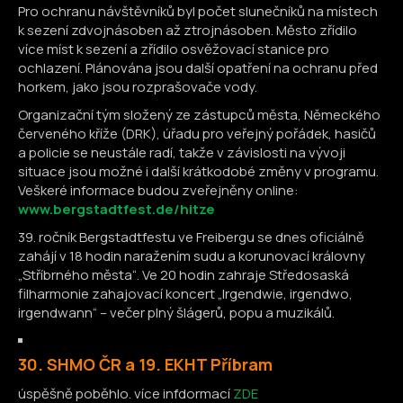
Pro ochranu návštěvníků byl počet slunečníků na místech
k sezení zdvojnásoben až ztrojnásoben. Město zřídilo
více míst k sezení a zřídilo osvěžovací stanice pro
ochlazení. Plánována jsou další opatření na ochranu před
horkem, jako jsou rozprašovače vody.
Organizační tým složený ze zástupců města, Německého
červeného kříže (DRK), úřadu pro veřejný pořádek, hasičů
a policie se neustále radí, takže v závislosti na vývoji
situace jsou možné i další krátkodobé změny v programu.
Veškeré informace budou zveřejněny online:
www.bergstadtfest.de/hitze
39. ročník Bergstadtfestu ve Freibergu se dnes oficiálně
zahájí v 18 hodin naražením sudu a korunovací královny
„Stříbrného města“. Ve 20 hodin zahraje Středosaská
filharmonie zahajovací koncert „Irgendwie, irgendwo,
irgendwann“ – večer plný šlágerů, popu a muzikálů.
30. SHMO ČR a 19. EKHT Příbram
úspěšně poběhlo. více infdormací
ZDE