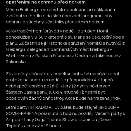
opatřeními na ochranu před horkem
Město Freiberg se ve čtvrtek dopoledne po důkladném
zvážení rozhodlo o dalších úpravách programu, aby
ochránilo všechny účastníky před letním horkem.
Velký tradiční horní průvod v neděli je zrušen. Horní
bohoslužba v 9:30 v katedrále sv. Marie se uskuteční podle
plánu. Zúčastní se jí Historické sdružení horníků a hutníků z
Freibergu, delegace z partnerských měst Freibergu –
Wałbrzychu z Polska a Příbramu z Česka – a také hosté z
Rakouska.
Závěrečný ohňostroj v neděli se bohužel nemůže konat,
protože na sobotu a neděli je předpovídán 4. stupeň
nebezpečí lesních požárů, který již nyní v některých
částech Saska panuje. Od 4. stupně již nesmí být
odpalován žádný ohňostroj. Akce bude nahrazena jindy.
Letní party HITRADIO RTL v pátek bude stejně jako JUMP
SOMMERARENA posunuta o hodinu později. Večerní párty s
Artpop – Lady Gaga Tribute Show a skupinou „Diese
Typen“ začne až v 19 hodin.