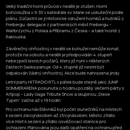
Velký tradiční horní průvod v neděli je zrušen. Horní
bohoslužba v 9:30 v katedrále sv. Marie se uskuteční podle
plánu. Zúčastní se jí Historické sdružení horníků a hutníků z
Freibergu, delegace z partnerských měst Freibergu –
Wałbrzychu z Polska a Příbramu z Česka – a také hosté z
Rakouska.
Závěrečný ohňostroj v neděli se bohužel nemůže konat,
protože na sobotu a neděli je předpovídán 4. stupeň
nebezpečí lesních požárů, který již nyní v některých
částech Saska panuje. Od 4. stupně již nesmí být
odpalován žádný ohňostroj. Akce bude nahrazena jindy.
Letní party HITRADIO RTL v pátek bude stejně jako JUMP
SOMMERARENA posunuta o hodinu později. Večerní párty s
Artpop – Lady Gaga Tribute Show a skupinou „Diese
Typen“ začne až v 19 hodin.
Pro ochranu návštěvníků byl počet slunečníků na místech
k sezení zdvojnásoben až ztrojnásoben. Město zřídilo
více míst k sezení a zřídilo osvěžovací stanice pro
ochlazení. Plánována jsou další opatření na ochranu před