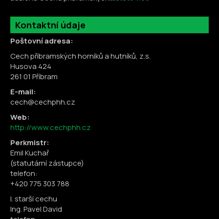
Kontaktní údaje
Poštovní adresa:
Cech příbramských horníků a hutníků, z.s.
Husova 424
261 01 Příbram
E-mail:
cech@cechphh.cz
Web:
http://www.cechphh.cz
Perkmistr:
Emil Kuchař
(statutární zástupce)
telefon:
+420 775 303 788
I. starší cechu
Ing. Pavel David