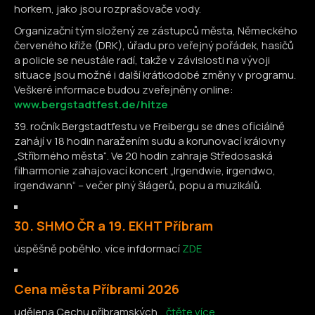
horkem, jako jsou rozprašovače vody.
Organizační tým složený ze zástupců města, Německého
červeného kříže (DRK), úřadu pro veřejný pořádek, hasičů
a policie se neustále radí, takže v závislosti na vývoji
situace jsou možné i další krátkodobé změny v programu.
Veškeré informace budou zveřejněny online:
www.bergstadtfest.de/hitze
39. ročník Bergstadtfestu ve Freibergu se dnes oficiálně
zahájí v 18 hodin naražením sudu a korunovací královny
„Stříbrného města“. Ve 20 hodin zahraje Středosaská
filharmonie zahajovací koncert „Irgendwie, irgendwo,
irgendwann“ – večer plný šlágerů, popu a muzikálů.
30. SHMO ČR a 19. EKHT Příbram
úspěšně poběhlo. více infdormací
ZDE
Cena města Příbrami 2026
udělena Cechu příbramských....
čtěte více