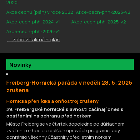
2020
Akce cechu (plán) v roce 2022
Akce-cech-phh-2023-v2
Akce-cech-phh-2024-v1
Akce-cech-phh-2025-v2
Akce-cech-phh-2026-v1
.... zobrazit aktuální plán
Novinky
Freiberg-Hornická paráda v neděli 28. 6. 2026
zrušena
H
ornická přehlídka a ohňostroj zrušeny
39. Freibergské hornické slavnosti začínají dnes s
opatřeními na ochranu před horkem
Město Freiberg se ve čtvrtek dopoledne po důkladném
zvážení rozhodlo o dalších úpravách programu, aby
ochránilo všechny účastníky před letním horkem.