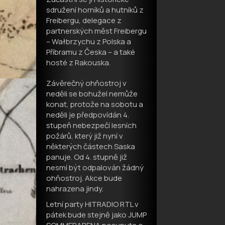
sdružení horníků a hutníků z
Freibergu, delegace z
partnerských měst Freibergu
– Wałbrzychu z Polska a
Příbramu z Česka – a také
hosté z Rakouska.
Závěrečný ohňostroj v
neděli se bohužel nemůže
konat, protože na sobotu a
neděli je předpovídán 4.
stupeň nebezpečí lesních
požárů, který již nyní v
některých částech Saska
panuje. Od 4. stupně již
nesmí být odpalován žádný
ohňostroj. Akce bude
nahrazena jindy.
Letní party HITRADIO RTL v
pátek bude stejně jako JUMP