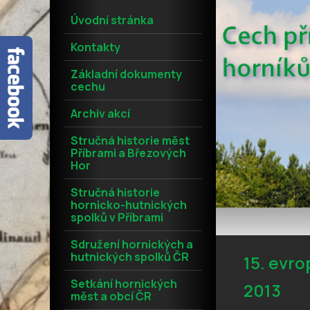
Úvodní stránka
Kontakty
Základní dokumenty
cechu
Archiv akcí
Stručná historie měst
Příbrami a Březových
Hor
Stručná historie
hornicko-hutnických
spolků v Příbrami
Sdružení hornických a
hutnických spolků ČR
15. evro
Setkání hornických
2013
měst a obcí ČR