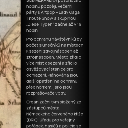
SOMMERARENA posunuta o
hodinu později. Večerní
párty s Artpop – Lady Gaga
Tribute Show a skupinou
„Diese Typen“ začne až v 19
hodin.
Pro ochranu návštěvníků byl
počet slunečníků na místech
k sezení zdvojnásoben až
ztrojnásoben. Město zřídilo
více míst k sezení a zřídilo
osvěžovací stanice pro
ochlazení. Plánována jsou
další opatření na ochranu
před horkem, jako jsou
rozprašovače vody.
Organizační tým složený ze
zástupců města,
Německého červeného kříže
(DRK), úřadu pro veřejný
pořádek, hasičů a policie se