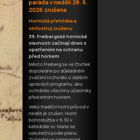
paráda v neděli 28. 6.
2026 zrušena
H
ornická přehlídka a
ohňostroj zrušeny
39. Freibergské hornické
slavnosti začínají dnes s
opatřeními na ochranu
před horkem
Město Freiberg se ve čtvrtek
dopoledne po důkladném
zvážení rozhodlo o dalších
úpravách programu, aby
ochránilo všechny účastníky
před letním horkem.
Velký tradiční horní průvod v
neděli je zrušen. Horní
bohoslužba v 9:30 v
katedrále sv. Marie se
uskuteční podle plánu.
Zúčastní se jí Historické