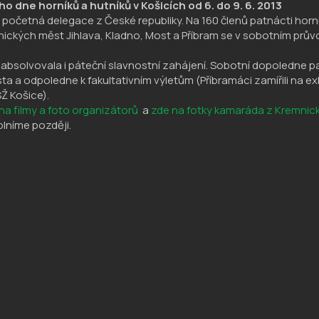
o dne horníků a hutníků v Košicích od 6. do 9. 6. 2013
a početná delegace z České republiky. Na 160 členů patnácti horn
ických měst Jihlava, Kladno, Most a Příbram se v sobotním průvo
 absolvovala i páteční slavnostní zahájení. Sobotní dopoledne pak
ta a odpoledne k fakultativním výletům (Příbramáci zamířili na ex
SŽ Košice).
na filmy a foto organizátorů
a
zde na fotky kamaráda z Kremnic
lníme později.