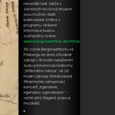
neustále radí, takže v
závislosti na vývoji situace
jsou možné i další
krátkodobé změny v
programu. Veškeré
informace budou
zveřejněny online:
www.bergstadtfest.de/hitze
39. ročník Bergstadtfestu ve
Freibergu se dnes oficiálně
zahájí v 18 hodin naražením
sudu a korunovací královny
„Stříbrného města“. Ve 20
hodin zahraje Středosaská
filharmonie zahajovací
koncert „Irgendwie,
irgendwo, irgendwann“ –
večer plný šlágerů, popu a
muzikálů.