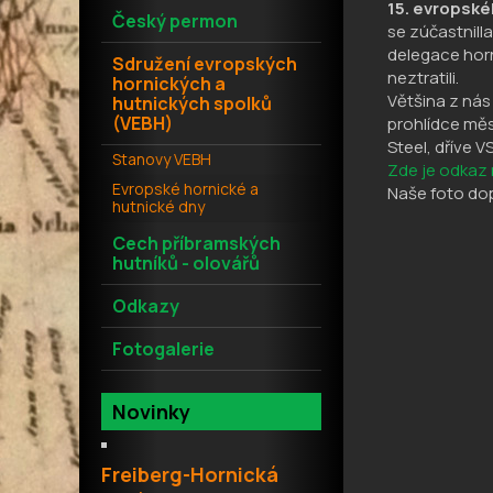
15. evropskéh
Český permon
se zúčastnill
delegace horn
Sdružení evropských
neztratili.
hornických a
Většina z nás
hutnických spolků
(VEBH)
prohlídce měs
Steel, dříve V
Stanovy VEBH
Zde je odkaz 
Evropské hornické a
Naše foto dop
hutnické dny
Cech příbramských
hutníků - olovářů
Odkazy
Fotogalerie
Novinky
Freiberg-Hornická