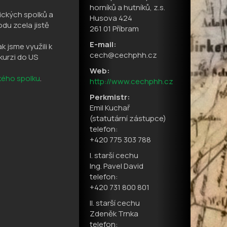
horníků a hutníků, z.s.
ických spolků a
Husova 424
du zcela jistě
261 01 Příbram
E-mail:
 jsme využili k
cech@cechphh.cz
kurzi do US
Web:
kého spolku
.
http://www.cechphh.cz
Perkmistr:
Emil Kuchař
(statutární zástupce)
telefon:
+420 775 303 788
I. starší cechu
Ing. Pavel David
telefon:
+420 731 800 801
II. starší cechu
Zdeněk Trnka
telefon: