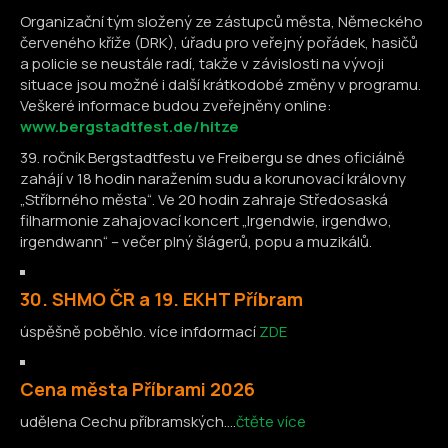
Organizační tým složený ze zástupců města, Německého
červeného kříže (DRK), úřadu pro veřejný pořádek, hasičů
a policie se neustále radí, takže v závislosti na vývoji
situace jsou možné i další krátkodobé změny v programu.
Veškeré informace budou zveřejněny online:
www.bergstadtfest.de/hitze
39. ročník Bergstadtfestu ve Freibergu se dnes oficiálně
zahájí v 18 hodin naražením sudu a korunovací královny
„Stříbrného města“. Ve 20 hodin zahraje Středosaská
filharmonie zahajovací koncert „Irgendwie, irgendwo,
irgendwann“ – večer plný šlágerů, popu a muzikálů.
30. SHMO ČR a 19. EKHT Příbram
úspěšně poběhlo. více infdormací
ZDE
Cena města Příbrami 2026
udělena Cechu příbramských....
čtěte více