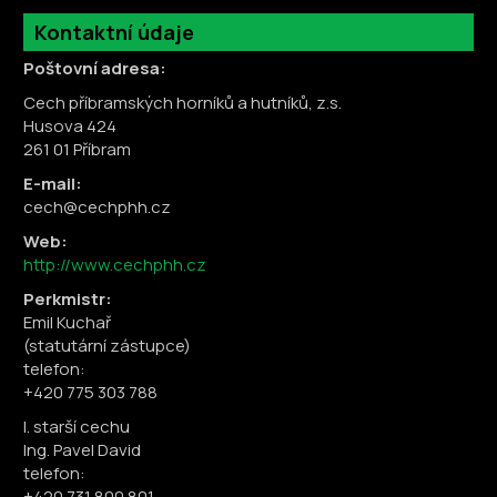
Kontaktní údaje
Poštovní adresa:
Cech příbramských horníků a hutníků, z.s.
Husova 424
261 01 Příbram
E-mail:
cech@cechphh.cz
Web:
http://www.cechphh.cz
Perkmistr:
Emil Kuchař
(statutární zástupce)
telefon:
+420 775 303 788
I. starší cechu
Ing. Pavel David
telefon:
+420 731 800 801