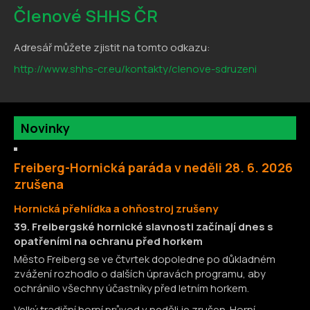
Členové SHHS ČR
Adresář můžete zjistit na tomto odkazu:
http://www.shhs-cr.eu/kontakty/clenove-sdruzeni
Novinky
Freiberg-Hornická paráda v neděli 28. 6. 2026
zrušena
H
ornická přehlídka a ohňostroj zrušeny
39. Freibergské hornické slavnosti začínají dnes s
opatřeními na ochranu před horkem
Město Freiberg se ve čtvrtek dopoledne po důkladném
zvážení rozhodlo o dalších úpravách programu, aby
ochránilo všechny účastníky před letním horkem.
Velký tradiční horní průvod v neděli je zrušen. Horní