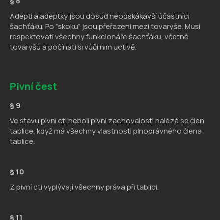
§ 8
Adepti a adeptky jsou dosud neodskákavší účastníci
šachťáku. Po "skoku" jsou přeřazeni mezi tovaryše. Musí
respektovati všechny funkcionáře šachťáku, včetně
tovaryšů a počínati si vůči nim uctivě.
Pivní čest
§ 9
Ve stavu pivní cti neboli pivní zachovalosti nalézá se člen
tablice, když má všechny vlastnosti plnoprávného člena
tablice.
§ 10
Z pivní cti vyplývají všechny práva při tablici.
§ 11