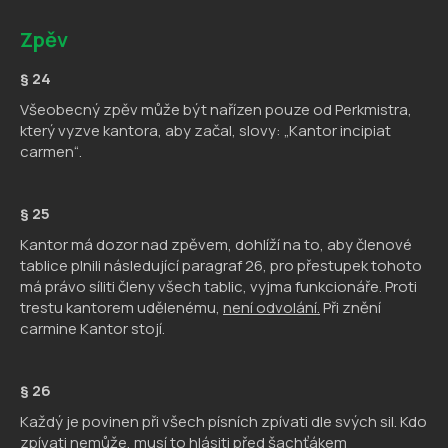
Zpěv
§ 24
Všeobecný zpěv může být nařízen pouze od Perkmistra,
který vyzve kantora, aby začal, slovy: „Kantor incipiat
carmen“.
§ 25
Kantor má dozor nad zpěvem, dohlíží na to, aby členové
tablice plnili následující paragraf 26, pro přestupek tohoto
má právo síliti členy všech tabIic, vyjma funkcionáře. Proti
trestu kantorem udělenému,
není odvolání.
Při znění
carmine Kantor stojí.
§ 26
Každý je povinen při všech písních zpívati dle svých sil. Kdo
zpívati nemůže, musí to hlásiti před šachťákem