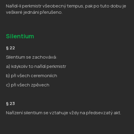
Nařídí-li perkmistr všeobecný tempus, pak po tuto dobu je
veškeré jednáni přerušeno.
Silentium
§ 22
Silentium se zachovává:
a) kdykoliv to nařídí perkmistr
b) při všech ceremoniích
c) při všech zpěvech
§ 23
Nařízení silentium se vztahuje vždy na předsevzatý akt.