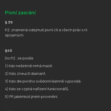
Pivní zasrání
§ 39
P.Z. znamená odejmutí pivní cti a všech práv s ní
spojených.
§40
Do P.Z.. se posílá:
1) Kdo nešetrně mrhá mastí.
2) Kdo zneuctí diamant.
3) Kdo dle pivního svědomí klamně vypovídá.
4) Kdo se vzpírá nařízení funkcionářů.
5) Při jakémkoli jiném provinění.