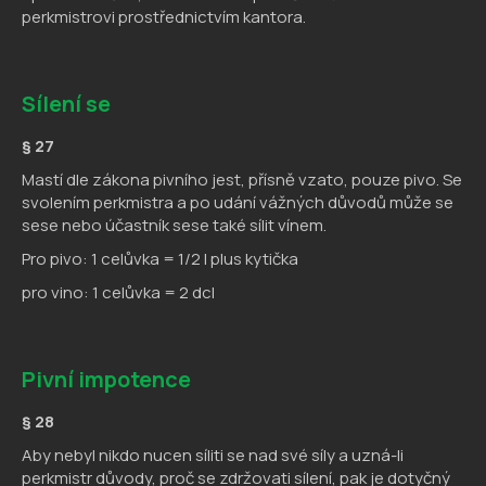
perkmistrovi prostřednictvím kantora.
Sílení se
§ 27
Mastí dle zákona pivního jest, přísně vzato, pouze pivo. Se
svolením perkmistra a po udání vážných důvodů může se
sese nebo účastník sese také sílit vínem.
Pro pivo: 1 celůvka = 1/2 l plus kytička
pro vino: 1 celůvka = 2 dcl
Pivní impotence
§ 28
Aby nebyl nikdo nucen síliti se nad své síly a uzná-li
perkmistr důvody, proč se zdržovati sílení, pak je dotyčný