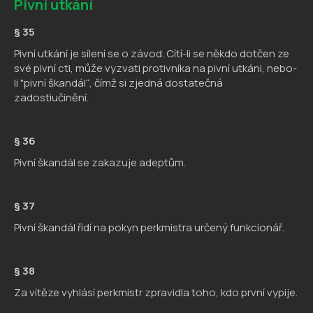
Pivní utkání
§ 35
Pivní utkání je sílení se o závod. Cítí-li se někdo dotčen ze
své pivní cti, může vyzvati protivníka na pivní utkáni, nebo-
li "pivní škandál“, čímž si zjedná dostatečná
zadostiučinění.
§ 36
Pivní škandál se zakazuje adeptům.
§ 37
Pivní škandál řídí na pokyn perkmistra určený funkcionář.
§ 38
Za vítěze vyhlásí perkmistr zpravidla toho, kdo první vypije.