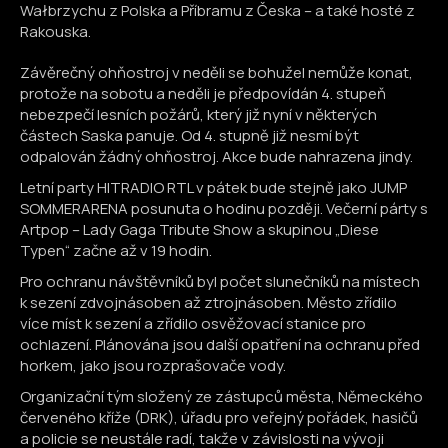
Wałbrzychu z Polska a Příbramu z Česka – a také hosté z
Rakouska.
Závěrečný ohňostroj v neděli se bohužel nemůže konat,
protože na sobotu a neděli je předpovídán 4. stupeň
nebezpečí lesních požárů, který již nyní v některých
částech Saska panuje. Od 4. stupně již nesmí být
odpalován žádný ohňostroj. Akce bude nahrazena jindy.
Letní party HITRADIO RTL v pátek bude stejně jako JUMP
SOMMERARENA posunuta o hodinu později. Večerní párty s
Artpop – Lady Gaga Tribute Show a skupinou „Diese
Typen“ začne až v 19 hodin.
Pro ochranu návštěvníků byl počet slunečníků na místech
k sezení zdvojnásoben až ztrojnásoben. Město zřídilo
více míst k sezení a zřídilo osvěžovací stanice pro
ochlazení. Plánována jsou další opatření na ochranu před
horkem, jako jsou rozprašovače vody.
Organizační tým složený ze zástupců města, Německého
červeného kříže (DRK), úřadu pro veřejný pořádek, hasičů
a policie se neustále radí, takže v závislosti na vývoji