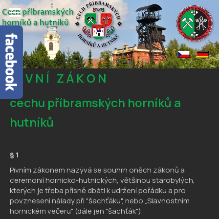
P I V N Í Z Á K O N
cechu příbramských horníků a
hutníků
§ 1
Pivním zákonem nazývá se souhrn oněch zákonů a
ceremonií hornicko-hutnických, většinou starobylých,
kterých je třeba přísně dbáti k udržení pořádku a pro
povzneseni nálady při "šachťáku", nebo „Slavnostním
hornickém večeru" (dále jen "šachťák").