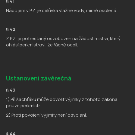
§ 41
Nápojem v P.Z. je celůvka vlažné vody, mírně osolená.
§ 42
Z P.Z. je potrestaný osvobozen na žádost mistra, který
ohlásí perkmistrovi, že řádně odpil.
Ustanovení závěrečná
§ 43
1) Při šachťáku může povolit výjimky z tohoto zákona
pouze perkmistr.
2) Proti povolení výjimky není odvolání.
§ 44