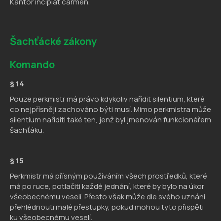
Kantor incipiat carmen.
Šachťácké zákony
Komando
§ 14
Pouze perkmistr má právo kdykoliv nařídit silentium, které
co nejpřísněji zachováno býti musí. Mimo perkmistra může
silentium naříditi také ten, jenž byl jmenován funkcionářem
šachťáku.
§ 15
Perkmistr má přísným používáním všech prostředků, které
má po ruce, potlačiti každé jednání, které by bylo na úkor
všeobecnému veselí. Přesto však může dle svého uznání
přehlédnouti malé přestupky, pokud mohou tyto přispěti
ku všeobecnému veselí.