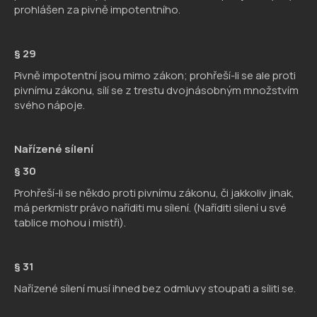
prohlášen za pivně impotentního.
§ 29
Pivně impotentní jsou mimo zákon; prohřeší-li se ale proti
pivnímu zákonu, sílí se z trestu dvojnásobným množstvím
svého nápoje.
Nařízené sílení
§ 30
Prohřeší-li se někdo proti pivnímu zákonu, či jakkoliv jinak,
má perkmistr právo naříditi mu sílení. (Naříditi sílení u své
tablice mohou i mistři).
§ 31
Nařízené sílení musí ihned bez odmluvy stoupati a síliti se.