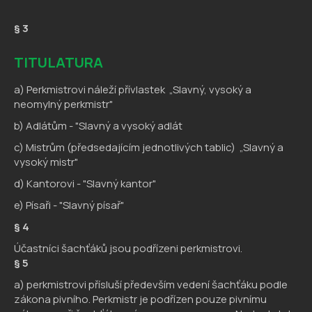
§ 3
TITULATURA
a) Perkmistrovi náleží přívlastek „Slavný, vysoký a
neomylný perkmistr"
b) Adlátům - "Slavný a vysoký adlát
c) Mistrům (předsedajícím jednotlivých tablic) „Slavný a
vysoký mistr"
d) Kantorovi - "Slavný kantor"
e) Písaři - "Slavný písař"
§
4
Účastníci šachťáků jsou podřízeni perkmistrovi.
§ 5
a) perkmistrovi přísluší především vedení šachťáku podle
zákona pivního. Perkmistr je podřízen pouze pivnímu