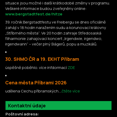
situace jsou možné i další krátkodobé změny v programu.
Veškeré informace budou zveřejněny online:
www.bergstadtfest.de/hitze
39. ročník Bergstadtfestu ve Freibergu se dnes oficiálně
zahájí v 18 hodin naražením sudu a korunovací královny
„Stříbrného města“. Ve 20 hodin zahraje Středosaská
filharmonie zahajovací koncert „Irgendwie, irgendwo,
irgendwann“ – večer plný šlágerů, popu a muzikálů.
30. SHMO ČR a 19. EKHT Příbram
úspěšně poběhlo. více infdormací
ZDE
Cena města Příbrami 2026
udělena Cechu příbramských....
čtěte více
Kontaktní údaje
Poštovní adresa: