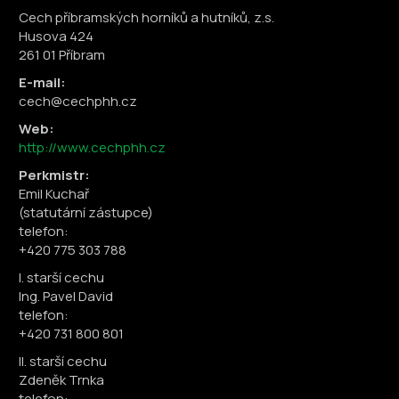
Cech příbramských horníků a hutníků, z.s.
Husova 424
261 01 Příbram
E-mail:
cech@cechphh.cz
Web:
http://www.cechphh.cz
Perkmistr:
Emil Kuchař
(statutární zástupce)
telefon:
+420 775 303 788
I. starší cechu
Ing. Pavel David
telefon:
+420 731 800 801
II. starší cechu
Zdeněk Trnka
telefon: