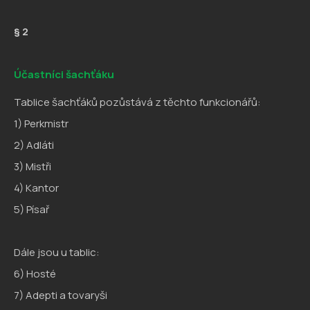
§ 2
Účastníci šachťáku
Tablice šachťáků pozůstává z těchto funkcionářů:
1) Perkmistr
2) Adláti
3) Mistři
4) Kantor
5) Písař
Dále jsou u tablic:
6) Hosté
7) Adepti a tovaryši