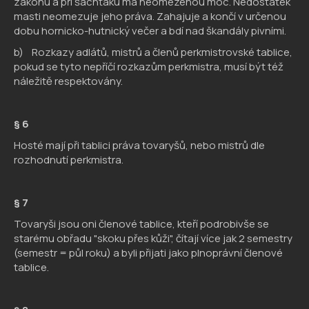
zákonu a při šachťáku má neomezenou moc. Nedostatek
masti neomezuje jeho práva. Zahajuje a končí v určenou
dobu hornicko-hutnický večer a bdí nad škandály pivními.
b) Rozkazy adlátů, mistrů a členů perkmistrovské tablice,
pokud se tyto nepříčí rozkazům perkmistra, musí být též
náležitě respektovány.
§ 6
Hosté mají při tablici práva tovaryšů, nebo mistrů dle
rozhodnutí perkmistra.
§ 7
Tovaryši jsou oni členové tablice, kteří podrobivše se
starému obřadu "skoku přes kůži", čítají více jak 2 semestry
(semestr = půl roku) a byli přijati jako plnoprávní členové
tablice.