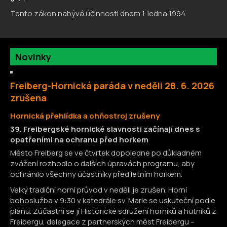
Tento zákon nabývá účinnosti dnem 1. ledna 1994.
Novinky
Freiberg-Hornická paráda v neděli 28. 6. 2026
zrušena
H
ornická přehlídka a ohňostroj zrušeny
39. Freibergské hornické slavnosti začínají dnes s
opatřeními na ochranu před horkem
Město Freiberg se ve čtvrtek dopoledne po důkladném
zvážení rozhodlo o dalších úpravách programu, aby
ochránilo všechny účastníky před letním horkem.
Velký tradiční horní průvod v neděli je zrušen. Horní
bohoslužba v 9:30 v katedrále sv. Marie se uskuteční podle
plánu. Zúčastní se jí Historické sdružení horníků a hutníků z
Freibergu, delegace z partnerských měst Freibergu –