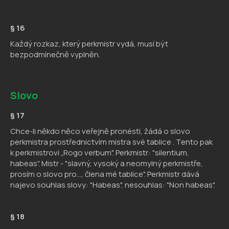
§ 16
Každý rozkaz, který perkmistr vydá, musí být
bezpodmínečně vyplněn.
Slovo
§ 17
Chce-li někdo něco veřejně pronésti, žádá o slovo
perkmistra prostřednictvím mistra své tablice . Tento pak
k perkmistrovi „Rogo verbum". Perkmistr: "silentium,
habeas". Mistr - "slavný, vysoký a neomylný perkmistře,
prosím o slovo pro..., člena mé tablice". Perkmistr dává
najevo souhlas slovy: "Habeas", nesouhlas: "Non habeas".
§ 18