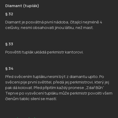
Diamant (tuplák)
§ 32
Diamant je posvátná pivní nádoba, čítající nejméně 4
celůvky, nesmí obsahovati jinou látku, než mast.
§ 33
Posvětiti tuplák ukládá perkmistr kantorovi.
§ 34
Před svěcením tupláku nesmí být z diamantu upito. Po
svěceni pije první světitel, předá jej perkmistrovi, který jej
pak dá kolovat. Před připitím každý pronese „Zdař Bůh“
Teprve po vysvěcení tupláku může perkmistr povoliti všem
členům tablic sílení se mastí.