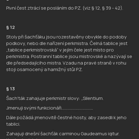
Pivní čest ztrácí se posláním do P.Z. (viz § 12, § 39 - 42).
§ 12
Stoly při šachťáku jsou rozestavěny obvykle do podoby
podkovy, nebo dle nařízení perkmistra. Čelná tablice jest
„tablice perkmistrovská“ v jejím čele jest místo pro
perkmistra. Postranní tablice jsou mistrovské a nazývají se
dle předsedajícího mistra. Vzadu na pravé straně v rohu
stoji osamocený a hamižný stůl P.Z.
§
13
Šach'ták zahajuje perkmistr slovy: „Silentium.
Jmenuji svými funkcionáři..................................
Dále požádá jmenovitě čestné hosty, aby zasedli k jeho
tablici.
Zahajuji dnešní šachťák carminou Gaudeamus iqitur.