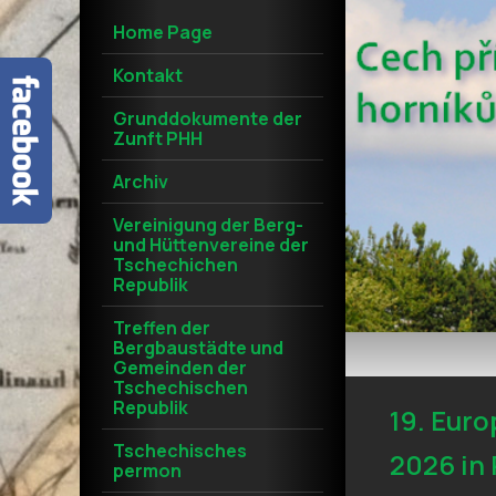
Home Page
Kontakt
Grunddokumente der
Zunft PHH
Archiv
Vereinigung der Berg-
und Hüttenvereine der
Tschechichen
Republik
Treffen der
Bergbaustädte und
Gemeinden der
Tschechischen
Republik
19. Euro
Tschechisches
2026 in
permon