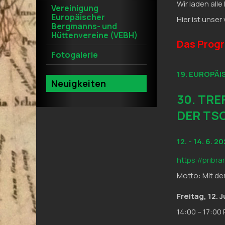
Wir laden all
Vereinigung
Europäischer
Hier ist unse
Bergmanns- und
Hüttenvereine (VEBH)
Das Progr
Fotogalerie
19. EUROPÄ
Neuigkeiten
30. TR
DER TS
12. - 14. 6.
https://pribr
Motto: Mit d
Freitag, 12. 
14:00 – 17:00