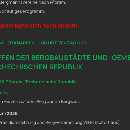
e Bergmannsvereine nach Příbram.
r vorläufiges Programm:
amm kann sich noch ändern.
ISCHER KNAPPEN- UND HÜTTENTAG UND
EFFEN DER BERGBAUSTÄDTE UND -GEM
CHECHISCHEN REPUBLIK
 2026 Příbram, Tschechische Republik
am.eu
em Herzen auf dem Berg und im Bergwerk
Juni 2026
 Präsidiumssitzung und Bergversammlung VEBH (Kulturhaus)