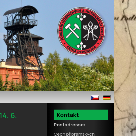
4. 6.
Kontakt
Postadresse:
Cech příbramských