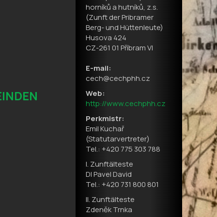
horníků a hutníků, z.s.
(Zunft der Pribramer
Berg- und Hüttenleute)
Husova 424
CZ-261 01 Příbram VI
E-mail:
cech@cechphh.cz
EINDEN
Web:
http://www.cechphh.cz
Perkmistr:
Emil Kuchař
(Statutarvertreter)
Tel.: +420 775 303 788
I. Zunftälteste
DI Pavel David
Tel.: +420 731 800 801
II. Zunftälteste
Zdeněk Trnka