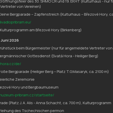
 Eröffnungsfeier des 30. SHMO ČR und 19. EKHT (Kulturhaus - nur f
Vertreter von Vereinen)
 Kleine Bergparade – Zapfenstreich (Kulturhaus – Březové Hory, c
ivadlopribram.eu/
 Kulturprogramm am Březové Hory (Birkenberg)
 Juni 2026
rühstück beim Bürgermeister (nur für angemeldete Vertreter von
 Bergmännischer Gottesdienst (Svatá Hora - Heiliger Berg)
-hora.cz/de/
Große Bergparade (Heiliger Berg – Platz T.G.Masaryk, ca. 2100 m)
Feierliche Zeremonie
ové Hory und Bergbaumuseum
muzeum-pribram.cz/startseite/
rade (Platz J. A. Alis - Anna Schacht, ca. 700 m), Kulturprogramm
erleihung des Tschechischen permon