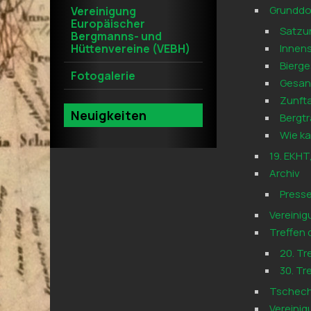
Grunddo
Vereinigung
Europäischer
Satzu
Bergmanns- und
Hüttenvereine (VEBH)
Innens
Bierg
Fotogalerie
Gesan
Zunfta
Neuigkeiten
Bergtr
Wie ka
19. EKHT,
Archiv
Presse
Vereinig
Treffen
20. Tr
30. Tr
Tschech
Vereini