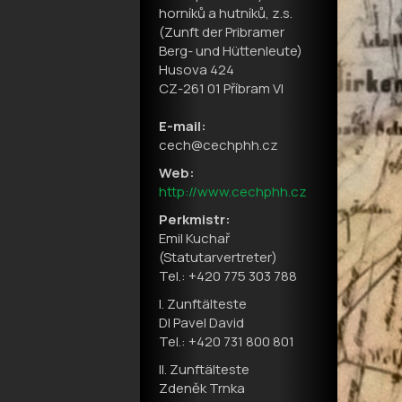
horníků a hutníků, z.s.
(Zunft der Pribramer
Berg- und Hüttenleute)
Husova 424
CZ-261 01 Příbram VI
E-mail:
cech@cechphh.cz
Web:
http://www.cechphh.cz
Perkmistr:
Emil Kuchař
(Statutarvertreter)
Tel.: +420 775 303 788
I. Zunftälteste
DI Pavel David
Tel.: +420 731 800 801
II. Zunftälteste
Zdeněk Trnka