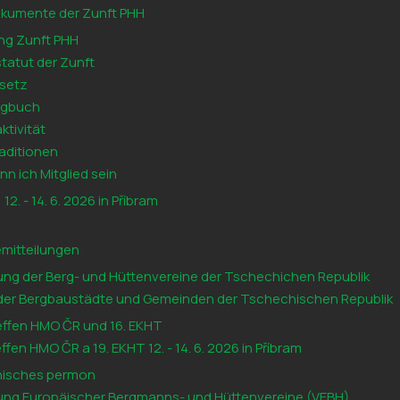
kumente der Zunft PHH
ng Zunft PHH
tatut der Zunft
esetz
gbuch
ktivität
aditionen
nn ich Mitglied sein
 12. - 14. 6. 2026 in Příbram
mitteilungen
ung der Berg- und Hüttenvereine der Tschechichen Republik
 der Bergbaustädte und Gemeinden der Tschechischen Republik
effen HMO ČR und 16. EKHT
effen HMO ČR a 19. EKHT 12. - 14. 6. 2026 in Příbram
isches permon
gung Europäischer Bergmanns- und Hüttenvereine (VEBH)