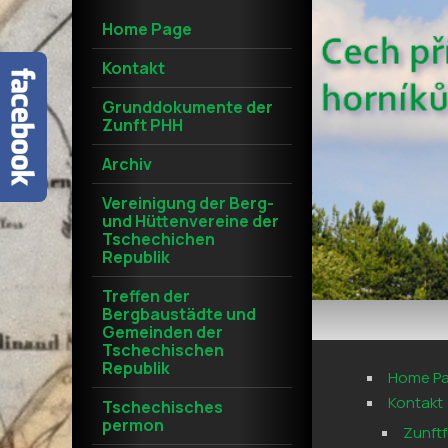
Home Page
Kontakt
Grunddokumente der
Zunft PHH
Archiv
Vereinigung der Berg-
und Hüttenvereine der
Tschechichen
Republik
Treffen der
Bergbaustädte und
Gemeinden der
Tschechischen
Republik
Home P
Kontakt
Tschechisches
permon
Zunftf