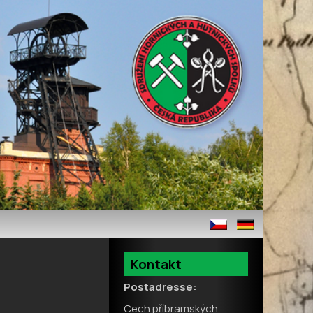
Kontakt
Postadresse:
Cech příbramských