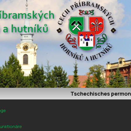
Tschechisches permon
age
unktionäre