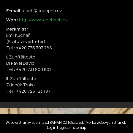
E-mail:
cech@cechphh.cz
Web:
http://www.cechphh.cz
Perkmistr:
Emil Kuchař
(Statutarvertreter)
Tel.: +420 775 303 788
I. Zunftälteste
DI Pavel David
Tel.: +420 731 800 801
II. Zunftälteste
Zdeněk Trnka
Tel.: +420 723 123 197
Webové stránky zdarma
od
BANAN.CZ
|
Ostravski Tvorba webových stránek
|
Log in
|
register
|
sitemap