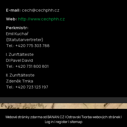
E-mail:
cech@cechphh.cz
Web:
http://www.cechphh.cz
Perkmistr:
Emil Kuchař
(Statutarvertreter)
Tel.: +420 775 303 788
I. Zunftälteste
DI Pavel David
Tel.: +420 731 800 801
II. Zunftälteste
Zdeněk Trnka
Tel.: +420 723 123 197
Webové stránky zdarma
od
BANAN.CZ
|
Ostravski Tvorba webových stránek
|
Log in
|
register
|
sitemap