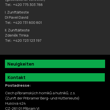
Tel.: +420 775 303 788
I. Zunftälteste
DI Pavel David
Tel.: +420 731 800 801
II. Zunftälteste
Zdeněk Trnka
Tel.: +420 723 123 197
Neuigkeiten
Kontakt
Postadresse:
Cech příbramských horníků a hutníků, z.s.
(Zunft der Pribramer Berg- und Hüttenleute)
Husova 424
CZ-261 01 Příbram VI