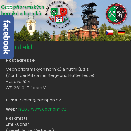
Kontakt
Postadresse:
Cech příbramských horníků a hutníků, z.s.
(Zunft der Pribramer Berg- und Hüttenleute)
Husova 424
CZ-261 01 Příbram VI
E-mail:
cech@cechphh.cz
Web:
http://www.cechphh.cz
Perkmistr:
Emil Kuchař
(gesetzlicher Vertreter)