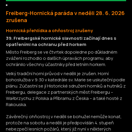
Freiberg-Hornická paráda v neděli 28. 6. 2026
zrušena
H
ornická přehlídka a ohňostroj zrušeny
39. Freibergské hornické slavnosti začínají dnes s
opatřeními na ochranu před horkem
Město Freiberg se ve čtvrtek dopoledne po důkladném
zvážení rozhodlo o dalších úpravách programu, aby
ochránilo všechny účastníky před letním horkem.
Velký tradiční horní průvod v neděli je zrušen. Horní
bohoslužba v 9:30 v katedrále sv. Marie se uskuteční podle
plánu. Zúčastní se jí Historické sdružení horníků a hutníků z
Freibergu, delegace z partnerských měst Freibergu –
Wałbrzychu z Polska a Příbramu z Česka – a také hosté z
Rakouska.
Závěrečný ohňostroj v neděli se bohužel nemůže konat,
protože na sobotu a neděli je předpovídán 4. stupeň
nebezpečí lesních požárů, který již nyní v některých