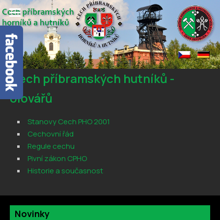
Cech příbramských hutníků -
olovářů
Stanovy Cech PHO 2001
Cechovní řád
Regule cechu
Pivní zákon CPHO
Historie a současnost
Novinky