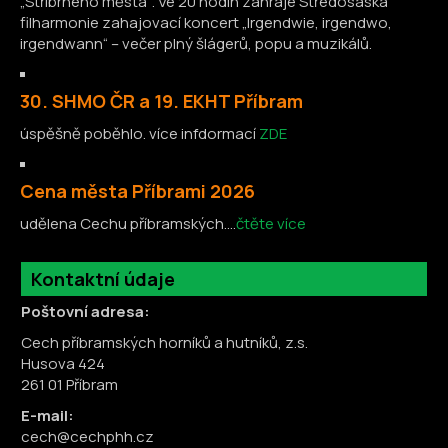
„Stříbrného města“. Ve 20 hodin zahraje Středosaská
filharmonie zahajovací koncert „Irgendwie, irgendwo,
irgendwann“ – večer plný šlágerů, popu a muzikálů.
30. SHMO ČR a 19. EKHT Příbram
úspěšně poběhlo. více infdormací
ZDE
Cena města Příbrami 2026
udělena Cechu příbramských....
čtěte více
Kontaktní údaje
Poštovní adresa:
Cech příbramských horníků a hutníků, z.s.
Husova 424
261 01 Příbram
E-mail:
cech@cechphh.cz