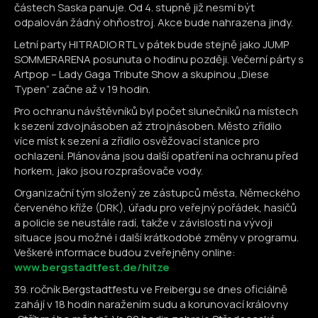
částech Saska panuje. Od 4. stupně již nesmí být
odpalován žádný ohňostroj. Akce bude nahrazena jindy.
Letní party HITRADIO RTL v pátek bude stejně jako JUMP
SOMMERARENA posunuta o hodinu později. Večerní párty s
Artpop – Lady Gaga Tribute Show a skupinou „Diese
Typen“ začne až v 19 hodin.
Pro ochranu návštěvníků byl počet slunečníků na místech
k sezení zdvojnásoben až ztrojnásoben. Město zřídilo
více míst k sezení a zřídilo osvěžovací stanice pro
ochlazení. Plánována jsou další opatření na ochranu před
horkem, jako jsou rozprašovače vody.
Organizační tým složený ze zástupců města, Německého
červeného kříže (DRK), úřadu pro veřejný pořádek, hasičů
a policie se neustále radí, takže v závislosti na vývoji
situace jsou možné i další krátkodobé změny v programu.
Veškeré informace budou zveřejněny online:
www.bergstadtfest.de/hitze
39. ročník Bergstadtfestu ve Freibergu se dnes oficiálně
zahájí v 18 hodin naražením sudu a korunovací královny